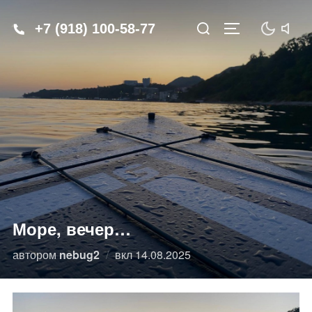
Перейти
Искать:
+7 (918) 100‑58‑77
к
ПЕРЕКЛЮЧИТЬ Б
содержимому
Море, вечер…
Опубликовано
автором
nebug2
вкл
14.08.2025